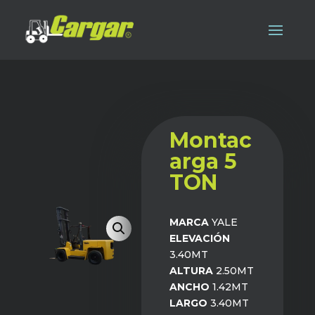
Montac
arga 5
TON
MARCA
YALE
ELEVACIÓN
3.40MT
ALTURA
2.50MT
ANCHO
1.42MT
LARGO
3.40MT